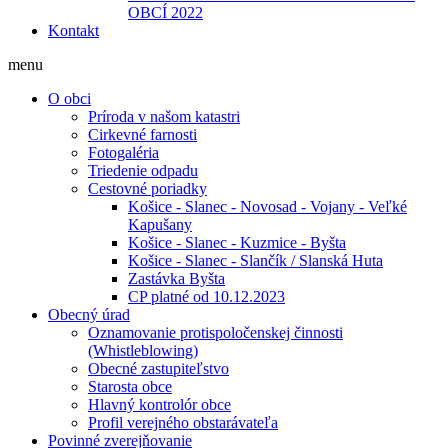
OBCÍ 2022
Kontakt
menu
O obci
Príroda v našom katastri
Cirkevné farnosti
Fotogaléria
Triedenie odpadu
Cestovné poriadky
Košice - Slanec - Novosad - Vojany - Veľké
Kapušany
Košice - Slanec - Kuzmice - Byšta
Košice - Slanec - Slančík / Slanská Huta
Zastávka Byšta
CP platné od 10.12.2023
Obecný úrad
Oznamovanie protispoločenskej činnosti
(Whistleblowing)
Obecné zastupiteľstvo
Starosta obce
Hlavný kontrolór obce
Profil verejného obstarávateľa
Povinné zverejňovanie