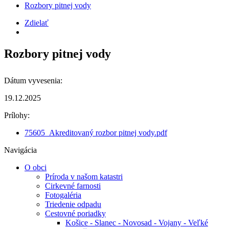
Rozbory pitnej vody
Zdielať
Rozbory pitnej vody
Dátum vyvesenia:
19.12.2025
Prílohy:
75605_Akreditovaný rozbor pitnej vody.pdf
Navigácia
O obci
Príroda v našom katastri
Cirkevné farnosti
Fotogaléria
Triedenie odpadu
Cestovné poriadky
Košice - Slanec - Novosad - Vojany - Veľké