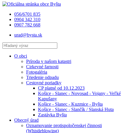
056/6701 835
0904 342 310
0907 782 668
urad@bysta.sk
O obci
Príroda v našom katastri
Cirkevné farnosti
Fotogaléria
Triedenie odpadu
Cestovné poriadky
CP platné od 10.12.2023
Košice - Slanec - Novosad - Vojany - Veľké
Kapušany
Košice - Slanec - Kuzmice - Byšta
Košice - Slanec - Slančík / Slanská Huta
Zastávka Byšta
Obecný úrad
Oznamovanie protispoločenskej činnosti
(Whistleblowing)