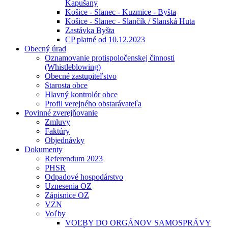
Kapušany
Košice - Slanec - Kuzmice - Byšta
Košice - Slanec - Slančík / Slanská Huta
Zastávka Byšta
CP platné od 10.12.2023
Obecný úrad
Oznamovanie protispoločenskej činnosti
(Whistleblowing)
Obecné zastupiteľstvo
Starosta obce
Hlavný kontrolór obce
Profil verejného obstarávateľa
Povinné zverejňovanie
Zmluvy
Faktúry
Objednávky
Dokumenty
Referendum 2023
PHSR
Odpadové hospodárstvo
Uznesenia OZ
Zápisnice OZ
VZN
Voľby
VOĽBY DO ORGÁNOV SAMOSPRÁVY