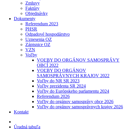
Zmluvy
Faktúry
Objednávky
Dokumenty
Referendum 2023
PHSR
Odpadové hospodárstvo
Uznesenia OZ
Zápisnice OZ
VZN
Voľby
VOĽBY DO ORGÁNOV SAMOSPRÁVY
OBCÍ 2022
VOĽBY DO ORGÁNOV
SAMOSPRÁVNYCH KRAJOV 2022
Voľby do NR SR 2023
Voľby prezidenta SR 2024
Voľby do Európskeho parlamentu 2024
Referendum 2026
Voľby do orgánov samosprávy obce 2026
Voľby do orgánov samosprávnych krajov 2026
Kontakt
Úradná tabuľa