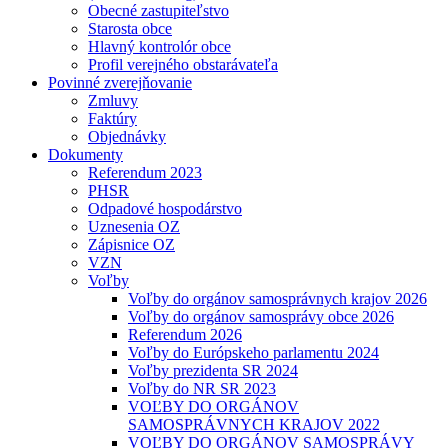
Obecné zastupiteľstvo
Starosta obce
Hlavný kontrolór obce
Profil verejného obstarávateľa
Povinné zverejňovanie
Zmluvy
Faktúry
Objednávky
Dokumenty
Referendum 2023
PHSR
Odpadové hospodárstvo
Uznesenia OZ
Zápisnice OZ
VZN
Voľby
Voľby do orgánov samosprávnych krajov 2026
Voľby do orgánov samosprávy obce 2026
Referendum 2026
Voľby do Európskeho parlamentu 2024
Voľby prezidenta SR 2024
Voľby do NR SR 2023
VOĽBY DO ORGÁNOV
SAMOSPRÁVNYCH KRAJOV 2022
VOĽBY DO ORGÁNOV SAMOSPRÁVY